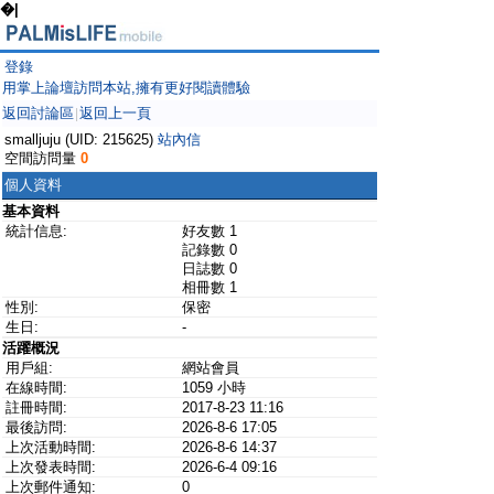
�|
登錄
用掌上論壇訪問本站,擁有更好閱讀體驗
返回討論區
返回上一頁
|
smalljuju (UID: 215625)
站內信
空間訪問量
0
個人資料
基本資料
統計信息:
好友數 1
記錄數 0
日誌數 0
相冊數 1
性別:
保密
生日:
-
活躍概況
用戶組:
網站會員
在線時間:
1059 小時
註冊時間:
2017-8-23 11:16
最後訪問:
2026-8-6 17:05
上次活動時間:
2026-8-6 14:37
上次發表時間:
2026-6-4 09:16
上次郵件通知:
0