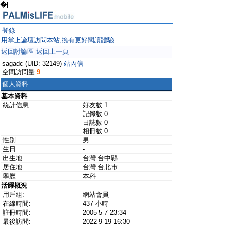
�|
登錄
用掌上論壇訪問本站,擁有更好閱讀體驗
返回討論區
返回上一頁
|
sagadc (UID: 32149)
站內信
空間訪問量
9
個人資料
基本資料
統計信息:
好友數 1
記錄數 0
日誌數 0
相冊數 0
性別:
男
生日:
-
出生地:
台灣 台中縣
居住地:
台灣 台北市
學歷:
本科
活躍概況
用戶組:
網站會員
在線時間:
437 小時
註冊時間:
2005-5-7 23:34
最後訪問:
2022-9-19 16:30