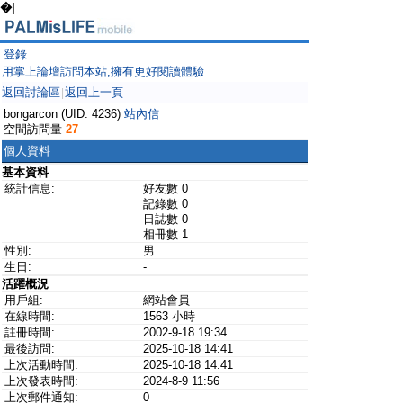
�|
登錄
用掌上論壇訪問本站,擁有更好閱讀體驗
返回討論區
返回上一頁
|
bongarcon (UID: 4236)
站內信
空間訪問量
27
個人資料
基本資料
統計信息:
好友數 0
記錄數 0
日誌數 0
相冊數 1
性別:
男
生日:
-
活躍概況
用戶組:
網站會員
在線時間:
1563 小時
註冊時間:
2002-9-18 19:34
最後訪問:
2025-10-18 14:41
上次活動時間:
2025-10-18 14:41
上次發表時間:
2024-8-9 11:56
上次郵件通知:
0