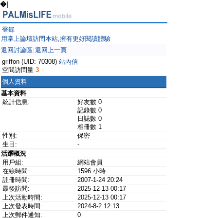
�|
登錄
用掌上論壇訪問本站,擁有更好閱讀體驗
返回討論區
返回上一頁
|
griffon (UID: 70308)
站內信
空間訪問量
3
個人資料
基本資料
統計信息:
好友數 0
記錄數 0
日誌數 0
相冊數 1
性別:
保密
生日:
-
活躍概況
用戶組:
網站會員
在線時間:
1596 小時
註冊時間:
2007-1-24 20:24
最後訪問:
2025-12-13 00:17
上次活動時間:
2025-12-13 00:17
上次發表時間:
2024-8-2 12:13
上次郵件通知:
0