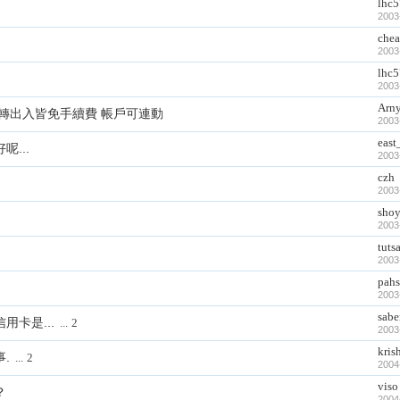
lhc
2003
che
2003
lhc
2003
Arn
款+轉出入皆免手續費 帳戶可連動
2003
eas
...
2003
czh
2003
shoy
2003
tutsa
2003
pahs
2003
sabe
用卡是...
...
2
2003
kris
.
...
2
2004
viso
？
2004