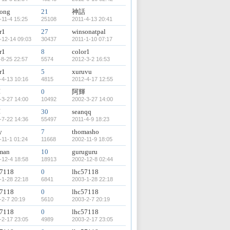
cong
21
神話
-11-4 15:25
25108
2011-4-13 20:41
r1
27
winsonatpal
-12-14 09:03
30437
2011-1-10 07:17
r1
8
color1
-8-25 22:57
5574
2012-3-2 16:53
r1
5
xuruvu
-4-13 10:16
4815
2012-4-17 12:55
輝
0
阿輝
-3-27 14:00
10492
2002-3-27 14:00
輝
30
seanqq
-7-22 14:36
55497
2011-4-9 18:23
y
7
thomasho
-11-1 01:24
11668
2002-11-9 18:05
nman
10
guruguru
-12-4 18:58
18913
2002-12-8 02:44
57118
0
lhc57118
-1-28 22:18
6841
2003-1-28 22:18
57118
0
lhc57118
-2-7 20:19
5610
2003-2-7 20:19
57118
0
lhc57118
-2-17 23:05
4989
2003-2-17 23:05