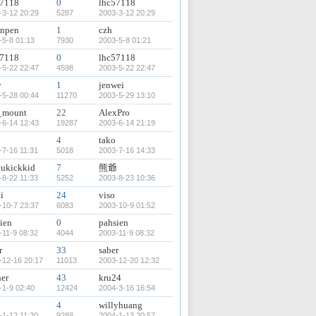
57118
0
lhc57118
-3-12 20:29
5287
2003-3-12 20:29
anpen
1
czh
-5-8 01:13
7930
2003-5-8 01:21
57118
0
lhc57118
-5-22 22:47
4598
2003-5-22 22:47
y
1
jenwei
-5-28 00:44
11270
2003-5-29 13:10
t_mount
22
AlexPro
-6-14 12:43
19287
2003-6-14 21:19
4
tako
-7-16 11:31
5018
2003-7-16 14:33
ukickkid
7
熊爺
-8-22 11:33
5252
2003-8-23 10:36
i
24
viso
-10-7 23:37
6083
2003-10-9 01:52
ien
0
pahsien
-11-9 08:32
4044
2003-11-9 08:32
r
33
saber
-12-16 20:17
11013
2003-12-20 12:32
her
43
kru24
-1-9 02:40
12424
2004-3-16 16:54
4
willyhuang
-1-12 11:20
9288
2004-1-13 20:57