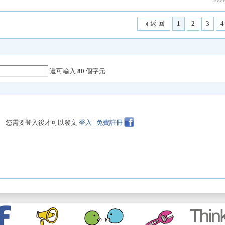
2004
返 回
1
2
3
4
還可輸入
80
個字元
您需要登入後才可以發文
登入
|
免費註冊