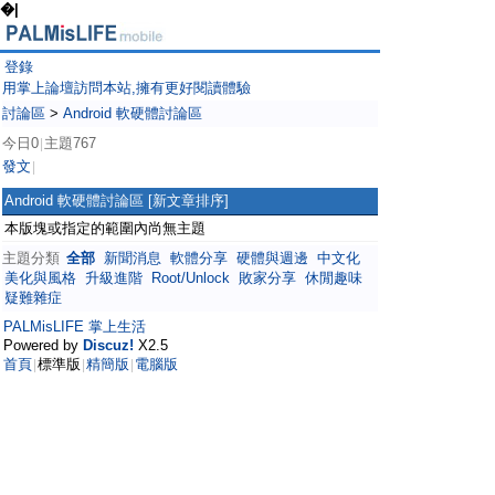
�|
登錄
用掌上論壇訪問本站,擁有更好閱讀體驗
討論區
>
Android 軟硬體討論區
今日0
主題767
|
發文
|
Android 軟硬體討論區
[新文章排序]
本版塊或指定的範圍內尚無主題
主題分類
全部
新聞消息
軟體分享
硬體與週邊
中文化
美化與風格
升級進階
Root/Unlock
敗家分享
休閒趣味
疑難雜症
PALMisLIFE 掌上生活
Powered by
Discuz!
X2.5
首頁
標準版
精簡版
電腦版
|
|
|