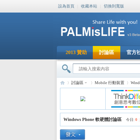
設為首頁
|
收藏本站
|
切換到寬版
2013 贊助
討論區
官方
討論區
Mobile 行動裝置
Win
PA
»
›
›
Windows Phone 軟硬體討論區
今日:
0
|