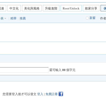
週邊
中文化
美化與風格
升級進階
Root/Unlock
敗家分享
新窗
發表
|
精華
|
推薦
作
還可輸入
80
個字元
您需要登入後才可以發文
登入
|
免費註冊