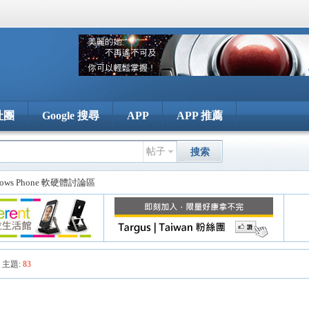
社團
Google 搜尋
APP
APP 推薦
帖子
搜索
dows Phone 軟硬體討論區
主題:
83