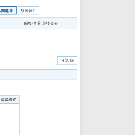
休閒趣味
疑難雜症
者
回復/查看
最後發表
返 回
進階模式