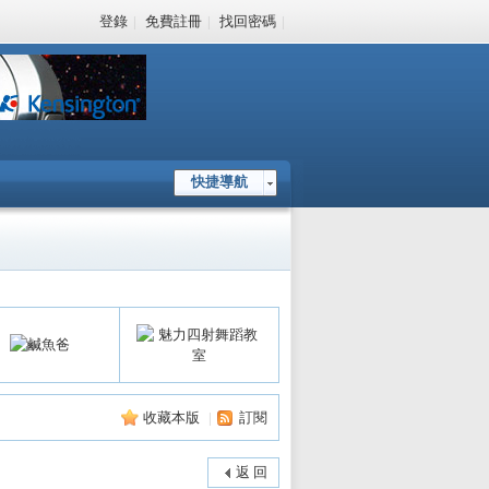
登錄
|
免費註冊
|
找回密碼
|
快捷導航
收藏本版
|
訂閱
返 回