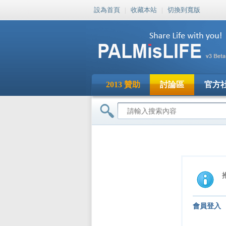
設為首頁
|
收藏本站
|
切換到寬版
2013 贊助
討論區
官方
會員登入