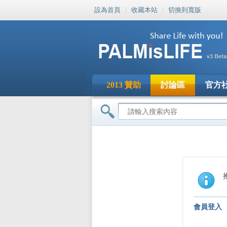
設為首頁
|
收藏本站
|
切換到寬版
2013 贊助
討論區
官方
會員登入