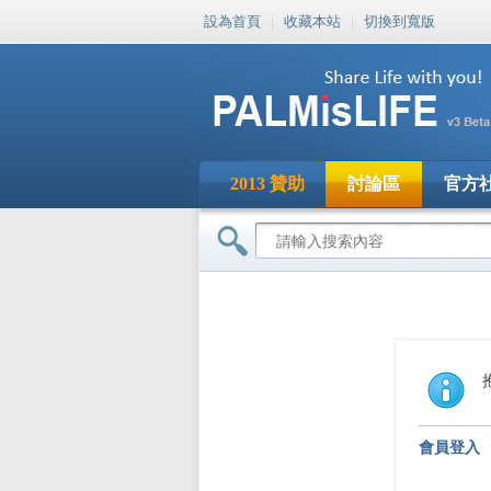
設為首頁
|
收藏本站
|
切換到寬版
2013 贊助
討論區
官方
會員登入