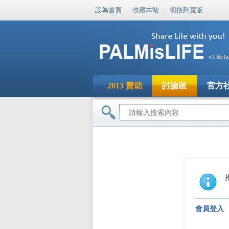
設為首頁
|
收藏本站
|
切換到寬版
2013 贊助
討論區
官方
會員登入