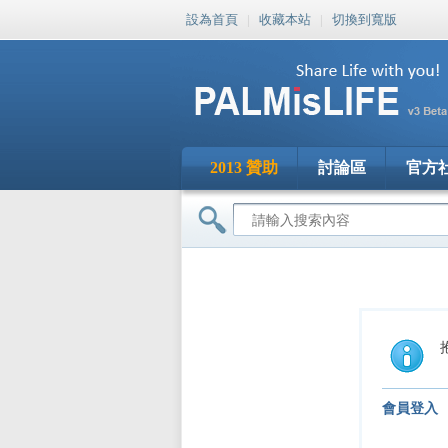
設為首頁
|
收藏本站
|
切換到寬版
2013 贊助
討論區
官方
會員登入