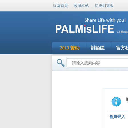
設為首頁
|
收藏本站
|
切換到寬版
2013 贊助
討論區
官方
會員登入