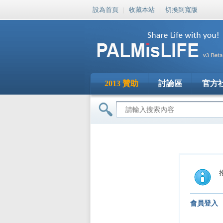
設為首頁
|
收藏本站
|
切換到寬版
2013 贊助
討論區
官方
會員登入