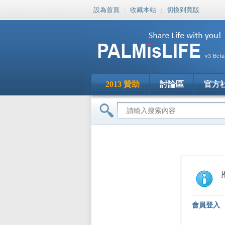
設為首頁
|
收藏本站
|
切換到寬版
2013 贊助
討論區
官方
會員登入