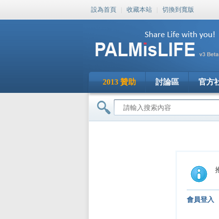
設為首頁
|
收藏本站
|
切換到寬版
2013 贊助
討論區
官方
會員登入