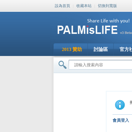
設為首頁
|
收藏本站
|
切換到寬版
2013 贊助
討論區
官方
會員登入