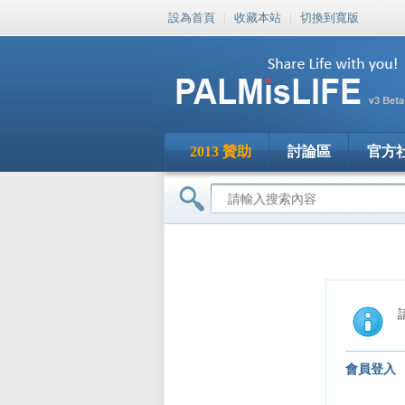
設為首頁
|
收藏本站
|
切換到寬版
2013 贊助
討論區
官方
會員登入