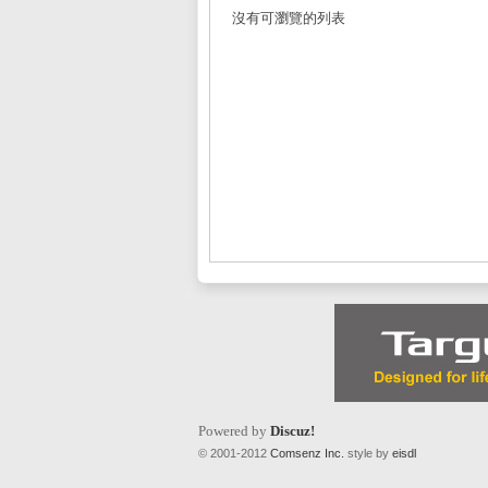
沒有可瀏覽的列表
L
Mi
Powered by
Discuz!
© 2001-2012
Comsenz Inc.
style by
eisdl