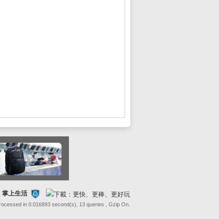
FE 掌上生活
Processed in 0.016893 second(s), 13 queries , Gzip On.