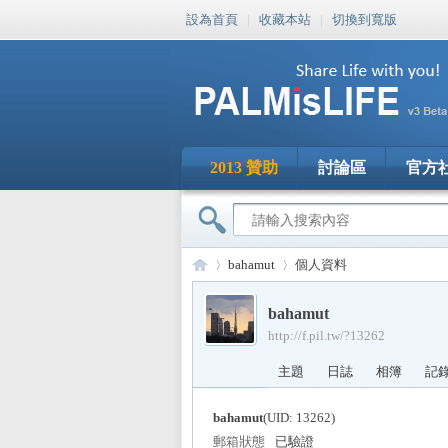
設為首頁
|
收藏本站
|
切換到寬版
2013 贊助
討論區
官方
bahamut
個人資料
bahamut
http://f.pil.tw/?13262
PA
›
›
主題
日誌
相簿
記
bahamut
(UID: 13262)
郵箱狀態
已驗證