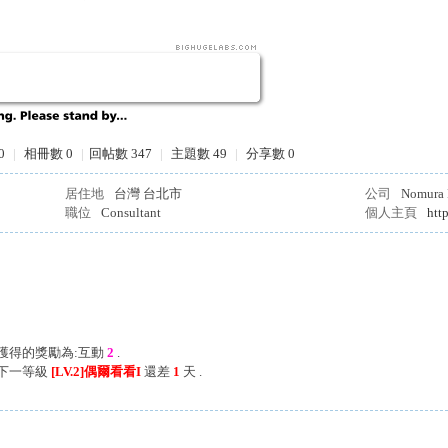
0
|
相冊數 0
|
回帖數 347
|
主題數 49
|
分享數 0
居住地
台灣 台北市
公司
Nomura R
職位
Consultant
個人主頁
htt
次獲得的獎勵為:互動
2
.
離下一等級
[LV.2]偶爾看看I
還差
1
天 .