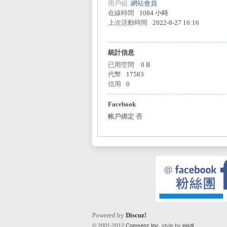
用戶組
網站會員
在線時間
1084 小時
上次活動時間
2022-8-27 16:16
sL
統計信息
已用空間
0 B
代幣
17583
信用
0
Facebook
帳戶綁定
否
IF
Powered by
Discuz!
© 2001-2012
Comsenz Inc.
style by
eisdl