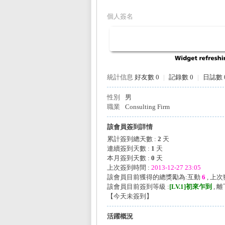
個人簽名
L
統計信息
好友數 0
|
記錄數 0
|
日誌數 
性別
男
職業
Consulting Firm
該會員簽到詳情
累計簽到總天數 :
2
天
連續簽到天數 :
1
天
Mi
本月簽到天數 :
0
天
上次簽到時間 :
2013-12-27 23:05
該會員目前獲得的總獎勵為:互動
6
, 上
該會員目前簽到等級 :
[LV.1]初來乍到
, 
【
今天未簽到
】
活躍概況