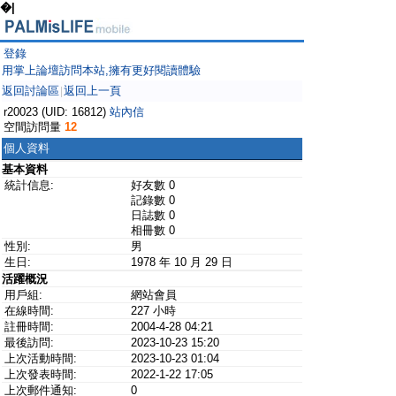
�|
登錄
用掌上論壇訪問本站,擁有更好閱讀體驗
返回討論區
返回上一頁
|
r20023 (UID: 16812)
站內信
空間訪問量
12
個人資料
基本資料
統計信息:
好友數 0
記錄數 0
日誌數 0
相冊數 0
性別:
男
生日:
1978 年 10 月 29 日
活躍概況
用戶組:
網站會員
在線時間:
227 小時
註冊時間:
2004-4-28 04:21
最後訪問:
2023-10-23 15:20
上次活動時間:
2023-10-23 01:04
上次發表時間:
2022-1-22 17:05
上次郵件通知:
0