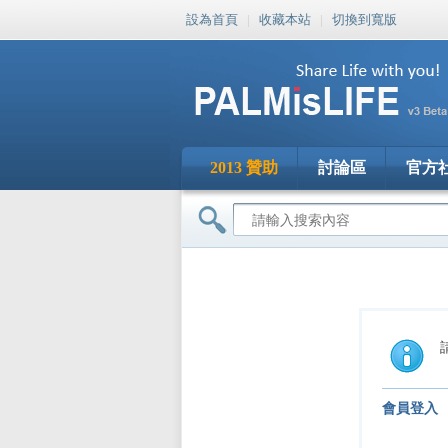
設為首頁
|
收藏本站
|
切換到寬版
2013 贊助
討論區
官方
會員登入