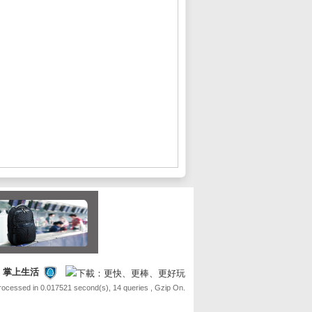
FE 掌上生活
Processed in 0.017521 second(s), 14 queries , Gzip On.