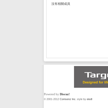
沒有相關成員
L
Mi
Powered by
Discuz!
© 2001-2012
Comsenz Inc.
style by
eisdl