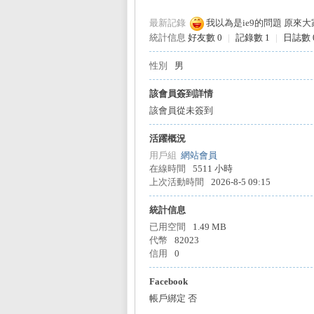
最新記錄
我以為是ie9的問題 原來
統計信息
好友數 0
|
記錄數 1
|
日誌數 
性別
男
L
該會員簽到詳情
該會員從未簽到
活躍概況
用戶組
網站會員
在線時間
5511 小時
上次活動時間
2026-8-5 09:15
統計信息
Mi
已用空間
1.49 MB
代幣
82023
信用
0
Facebook
帳戶綁定
否