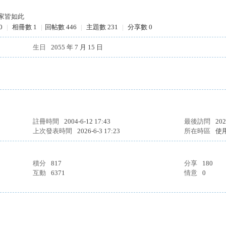
大家皆如此
0
|
相冊數 1
|
回帖數 446
|
主題數 231
|
分享數 0
生日
2055 年 7 月 15 日
註冊時間
2004-6-12 17:43
最後訪問
202
上次發表時間
2026-6-3 17:23
所在時區
使
積分
817
分享
180
互動
6371
情意
0