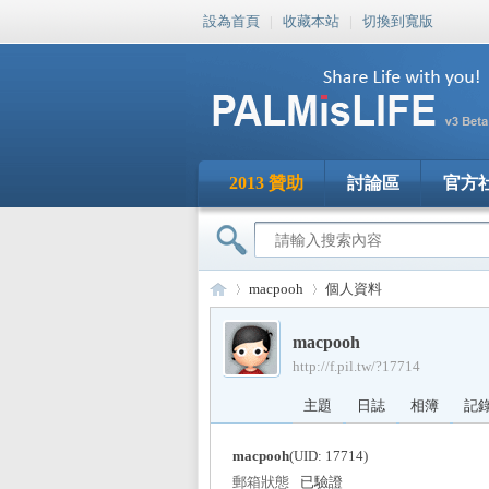
設為首頁
|
收藏本站
|
切換到寬版
2013 贊助
討論區
官方
macpooh
個人資料
macpooh
http://f.pil.tw/?17714
PA
›
›
主題
日誌
相簿
記
macpooh
(UID: 17714)
郵箱狀態
已驗證