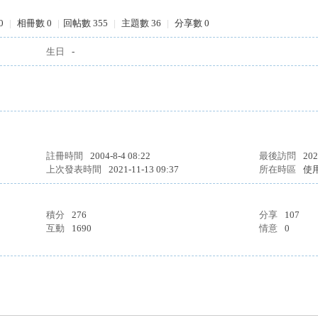
0
|
相冊數 0
|
回帖數 355
|
主題數 36
|
分享數 0
生日
-
註冊時間
2004-8-4 08:22
最後訪問
202
上次發表時間
2021-11-13 09:37
所在時區
使
積分
276
分享
107
互動
1690
情意
0