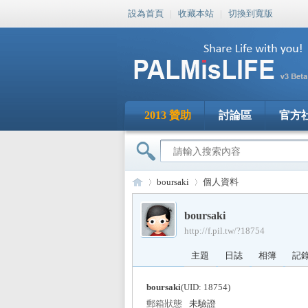
設為首頁
|
收藏本站
|
切換到寬版
2013 贊助
討論區
官方
boursaki
個人資料
boursaki
http://f.pil.tw/?18754
PA
›
›
主題
日誌
相簿
記
boursaki
(UID: 18754)
郵箱狀態
未驗證