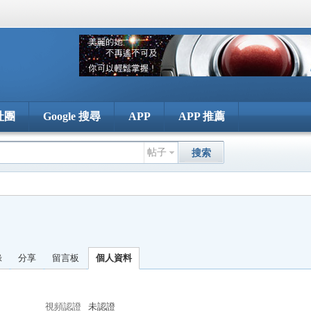
社團
Google 搜尋
APP
APP 推薦
帖子
搜索
錄
分享
留言板
個人資料
視頻認證
未認證