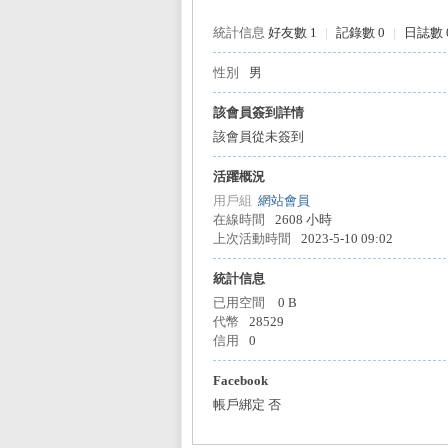
統計信息
好友數 1
|
記錄數 0
|
日誌數 
性別
男
L
該會員簽到詳情
該會員從未簽到
活躍概況
用戶組
網站會員
在線時間
2608 小時
上次活動時間
2023-5-10 09:02
統計信息
Mi
已用空間
0 B
代幣
28529
信用
0
Facebook
帳戶綁定
否