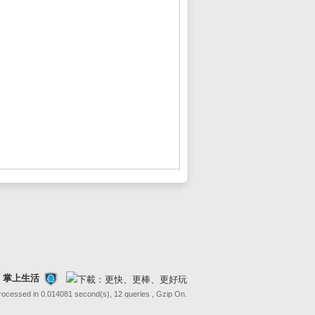
FE 掌上生活
Processed in 0.014081 second(s), 12 queries , Gzip On.