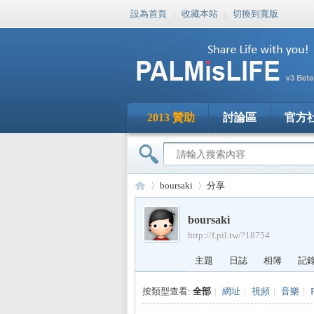
設為首頁
|
收藏本站
|
切換到寬版
2013 贊助
討論區
官方
boursaki
分享
boursaki
http://f.pil.tw/?18754
PA
›
›
主題
日誌
相簿
記
按類型查看:
全部
|
網址
|
視頻
|
音樂
|