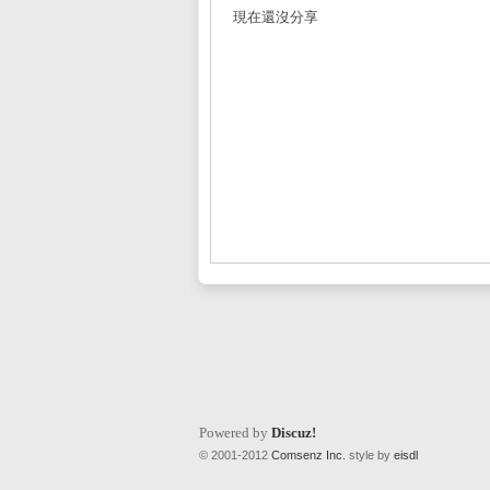
現在還沒分享
L
Mi
Powered by
Discuz!
© 2001-2012
Comsenz Inc.
style by
eisdl