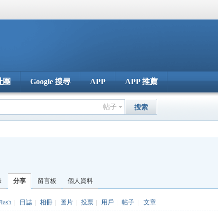
社團
Google 搜尋
APP
APP 推薦
帖子
搜索
錄
分享
留言板
個人資料
Flash
|
日誌
|
相冊
|
圖片
|
投票
|
用戶
|
帖子
|
文章