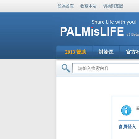
設為首頁
|
收藏本站
|
切換到寬版
2013 贊助
討論區
官方
會員登入