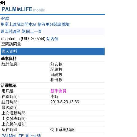
�|
登錄
用掌上論壇訪問本站,擁有更好閱讀體驗
返回討論區
返回上一頁
|
chantemin (UID: 209744)
站內信
空間訪問量
個人資料
基本資料
統計信息:
好友數
記錄數
日誌數
相冊數
活躍概況
用戶組:
新手會員
在線時間:
小時
註冊時間:
2013-8-23 13:36
最後訪問:
上次活動時間:
上次發表時間:
上次郵件通知:
所在時區:
使用系統默認
PALMisLIFE 掌上生活