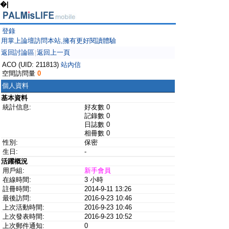
�|
登錄
用掌上論壇訪問本站,擁有更好閱讀體驗
返回討論區
返回上一頁
|
ACO (UID: 211813)
站內信
空間訪問量
0
個人資料
基本資料
統計信息:
好友數 0
記錄數 0
日誌數 0
相冊數 0
性別:
保密
生日:
-
活躍概況
用戶組:
新手會員
在線時間:
3 小時
註冊時間:
2014-9-11 13:26
最後訪問:
2016-9-23 10:46
上次活動時間:
2016-9-23 10:46
上次發表時間:
2016-9-23 10:52
上次郵件通知:
0