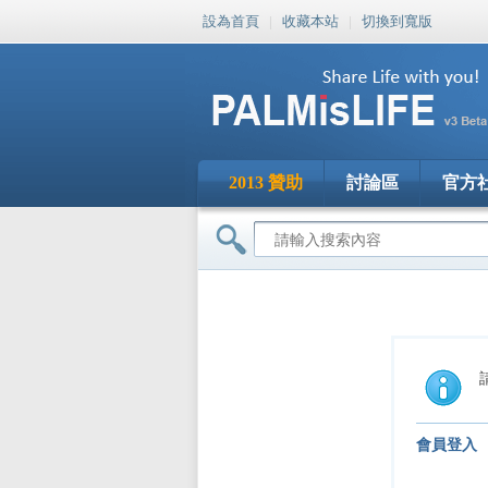
設為首頁
|
收藏本站
|
切換到寬版
2013 贊助
討論區
官方
會員登入