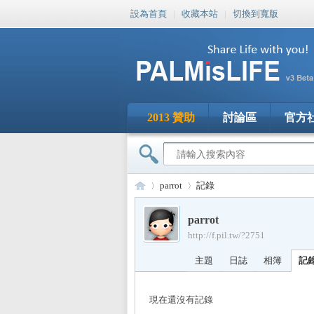
設為首頁
|
收藏本站
|
切換到寬版
2013 贊助
討論區
官方
parrot
記錄
parrot
http://f.pil.tw/?2751
PA
›
›
主題
日誌
相簿
記
現在還沒有記錄