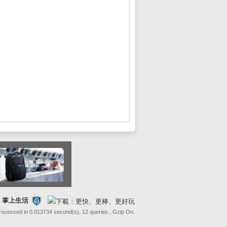
FE 掌上生活
Processed in 0.013734 second(s), 12 queries , Gzip On.