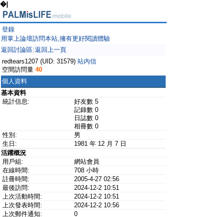
�|
登錄
用掌上論壇訪問本站,擁有更好閱讀體驗
返回討論區
返回上一頁
|
redtears1207 (UID: 31579)
站內信
空間訪問量
40
個人資料
基本資料
統計信息:
好友數 5
記錄數 0
日誌數 0
相冊數 0
性別:
男
生日:
1981 年 12 月 7 日
活躍概況
用戶組:
網站會員
在線時間:
708 小時
註冊時間:
2005-4-27 02:56
最後訪問:
2024-12-2 10:51
上次活動時間:
2024-12-2 10:51
上次發表時間:
2024-12-2 10:56
上次郵件通知:
0