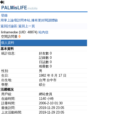
�|
登錄
用掌上論壇訪問本站,擁有更好閱讀體驗
返回討論區
返回上一頁
|
linhameobe (UID: 48874)
站內信
空間訪問量
0
個人資料
基本資料
統計信息:
好友數 0
記錄數 0
日誌數 0
相冊數 0
性別:
男
生日:
1982 年 8 月 17 日
出生地:
台灣 台中市
學歷:
碩士
活躍概況
用戶組:
網站會員
在線時間:
1140 小時
註冊時間:
2006-2-10 01:30
最後訪問:
2019-11-29 23:05
上次活動時間:
2019-11-29 23:05