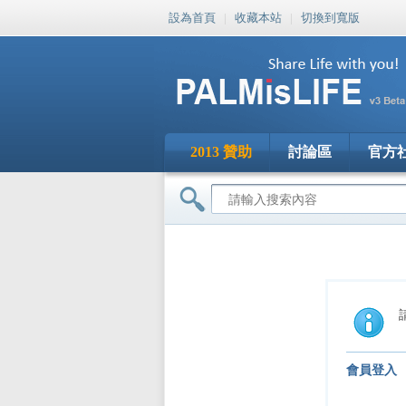
設為首頁
|
收藏本站
|
切換到寬版
2013 贊助
討論區
官方
會員登入