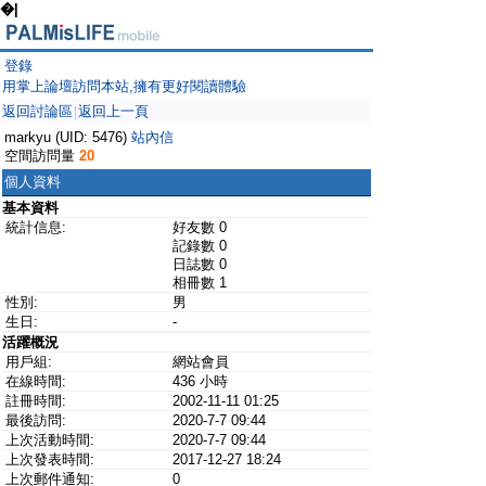
�|
登錄
用掌上論壇訪問本站,擁有更好閱讀體驗
返回討論區
返回上一頁
|
markyu (UID: 5476)
站內信
空間訪問量
20
個人資料
基本資料
統計信息:
好友數 0
記錄數 0
日誌數 0
相冊數 1
性別:
男
生日:
-
活躍概況
用戶組:
網站會員
在線時間:
436 小時
註冊時間:
2002-11-11 01:25
最後訪問:
2020-7-7 09:44
上次活動時間:
2020-7-7 09:44
上次發表時間:
2017-12-27 18:24
上次郵件通知:
0