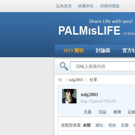
設為首頁
|
收藏本站
|
切換到寬版
2013 贊助
討論區
官方
ndg2001
分享
ndg2001
http://f.pil.tw/?56105
PA
›
›
主題
日誌
相簿
記
按類型查看:
全部
|
網址
|
視頻
|
音樂
|