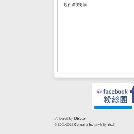
現在還沒分享
L
Mi
Powered by
Discuz!
© 2001-2012
Comsenz Inc.
style by
eisdl