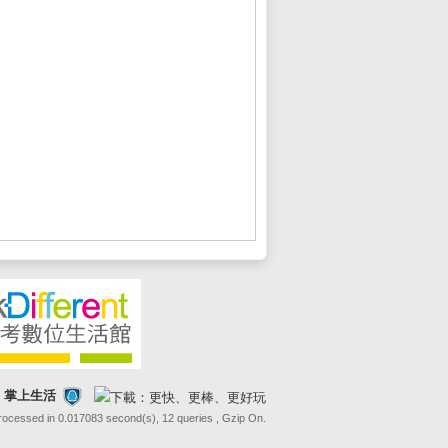
FE 掌上生活
Processed in 0.017083 second(s), 12 queries , Gzip On.