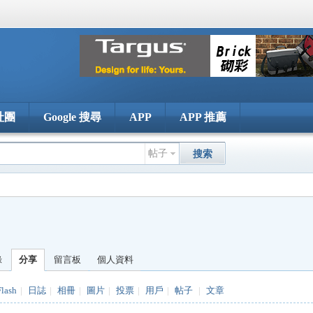
社團
Google 搜尋
APP
APP 推薦
帖子
搜索
錄
分享
留言板
個人資料
Flash
|
日誌
|
相冊
|
圖片
|
投票
|
用戶
|
帖子
|
文章