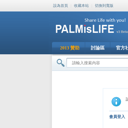
設為首頁
|
收藏本站
|
切換到寬版
2013 贊助
討論區
官方
會員登入