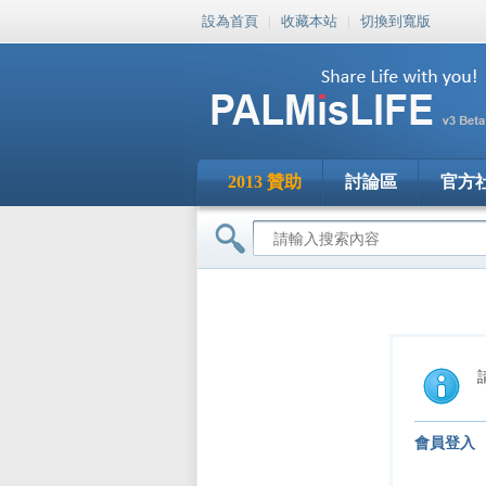
設為首頁
|
收藏本站
|
切換到寬版
2013 贊助
討論區
官方
會員登入