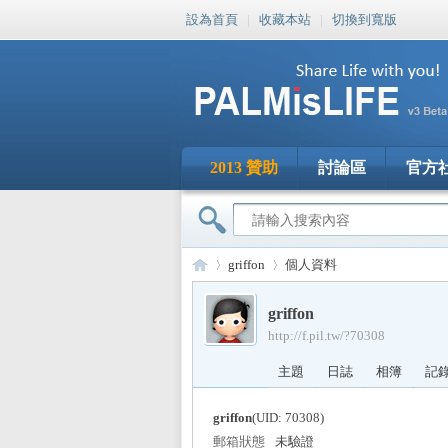
設為首頁
|
收藏本站
|
切換到寬版
2013 贊助
討論區
官方
griffon
個人資料
griffon
http://f.pil.tw/?70308
PA
›
›
主題
日誌
相簿
記
griffon
(UID: 70308)
郵箱狀態
未驗證