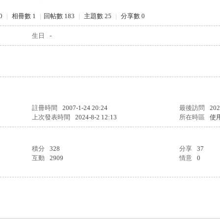
0
|
相冊數 1
|
回帖數 183
|
主題數 25
|
分享數 0
生日
-
註冊時間
2007-1-24 20:24
最後訪問
202
上次發表時間
2024-8-2 12:13
所在時區
使
積分
328
分享
37
互動
2909
情意
0