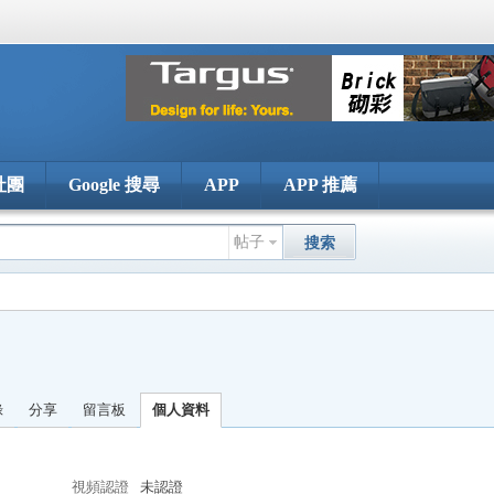
社團
Google 搜尋
APP
APP 推薦
帖子
搜索
錄
分享
留言板
個人資料
視頻認證
未認證