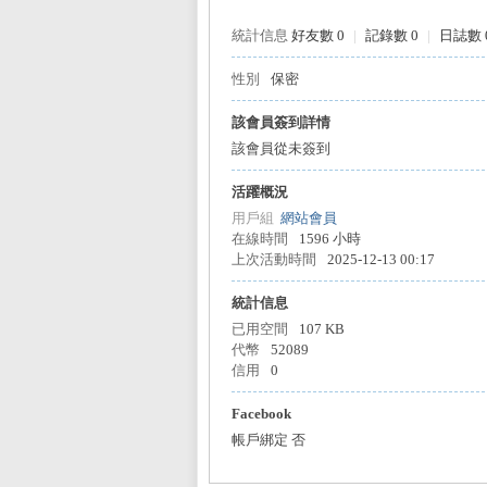
統計信息
好友數 0
|
記錄數 0
|
日誌數 
性別
保密
L
該會員簽到詳情
該會員從未簽到
活躍概況
用戶組
網站會員
在線時間
1596 小時
上次活動時間
2025-12-13 00:17
統計信息
Mi
已用空間
107 KB
代幣
52089
信用
0
Facebook
帳戶綁定
否