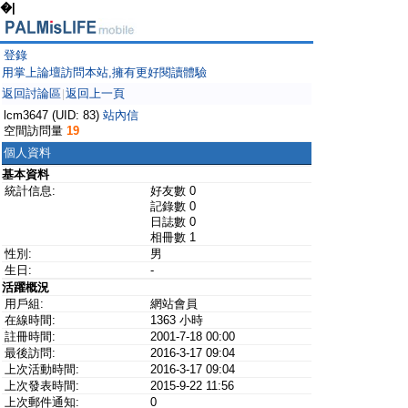
�|
登錄
用掌上論壇訪問本站,擁有更好閱讀體驗
返回討論區
返回上一頁
|
lcm3647 (UID: 83)
站內信
空間訪問量
19
個人資料
基本資料
統計信息:
好友數 0
記錄數 0
日誌數 0
相冊數 1
性別:
男
生日:
-
活躍概況
用戶組:
網站會員
在線時間:
1363 小時
註冊時間:
2001-7-18 00:00
最後訪問:
2016-3-17 09:04
上次活動時間:
2016-3-17 09:04
上次發表時間:
2015-9-22 11:56
上次郵件通知:
0