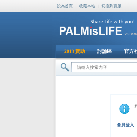
設為首頁
|
收藏本站
|
切換到寬版
2013 贊助
討論區
官方
會員登入