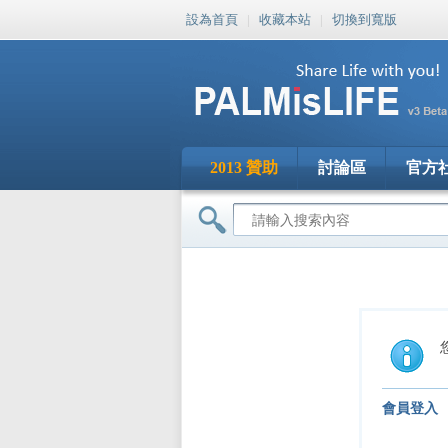
設為首頁
|
收藏本站
|
切換到寬版
2013 贊助
討論區
官方
會員登入