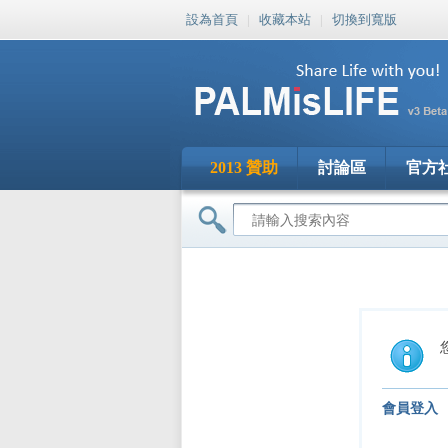
設為首頁
|
收藏本站
|
切換到寬版
2013 贊助
討論區
官方
會員登入