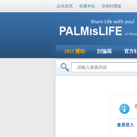
設為首頁
|
收藏本站
|
切換到寬版
2013 贊助
討論區
官方
會員登入