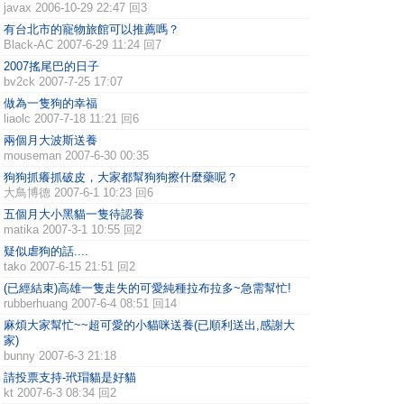
javax
2006-10-29 22:47 回3
有台北市的寵物旅館可以推薦嗎？
Black-AC
2007-6-29 11:24 回7
2007搖尾巴的日子
bv2ck
2007-7-25 17:07
做為一隻狗的幸福
liaolc
2007-7-18 11:21 回6
兩個月大波斯送養
mouseman
2007-6-30 00:35
狗狗抓癢抓破皮，大家都幫狗狗擦什麼藥呢？
大鳥博德
2007-6-1 10:23 回6
五個月大小黑貓一隻待認養
matika
2007-3-1 10:55 回2
疑似虐狗的話....
tako
2007-6-15 21:51 回2
(已經結束)高雄一隻走失的可愛純種拉布拉多~急需幫忙!
rubberhuang
2007-6-4 08:51 回14
麻煩大家幫忙~~超可愛的小貓咪送養(已順利送出,感謝大
家)
bunny
2007-6-3 21:18
請投票支持-玳瑁貓是好貓
kt
2007-6-3 08:34 回2