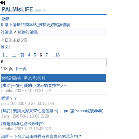
�|
登錄
用掌上論壇訪問本站,擁有更好閱讀體驗
討論區
>
寵物討論區
今日0
主題345
|
發文
|
1 ..
上一頁
4
5
6
7
.. 18
/ 18 頁
下一頁
寵物討論區
[新文章排序]
[求助]一隻可愛的小虎班貓要找主人~
matika
2007-8-10 00:31 回2
貓鍋？？
polar168
2007-8-27 00:15 回4
[拜託] 懇請大家來幫忙投個票m(_ _)m (需Yahoo帳號@@)
Jam~
2007-8-3 13:08 回29
[有趣]貓咪也會長粉刺??
matika
2007-8-13 15:45 回6
請問一下台北縣市哪裡有在賣白色的北京狗？