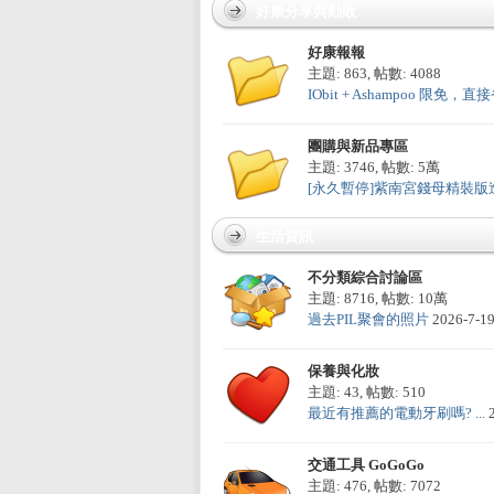
E
好康分享與勸敗
好康報報
主題: 863
,
帖數: 4088
IObit + Ashampoo 限免，直接省
團購與新品專區
主題: 3746
,
帖數:
5萬
[永久暫停]紫南宮錢母精裝版造型
討
生活資訊
不分類綜合討論區
主題: 8716
,
帖數:
10萬
過去PIL聚會的照片
2026-7-1
保養與化妝
主題: 43
,
帖數: 510
最近有推薦的電動牙刷嗎? ...
論
交通工具 GoGoGo
主題: 476
,
帖數: 7072