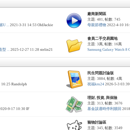
廠商新聞區
主題: 481
,
帖數: 745
U ...
2021-3-31 14:53
OldJackie
母親節禮物
2022-4-10 16
會員二手交易園地
主題:
3萬
,
帖數:
16萬
 ...
2025-12-27 11:28
stelin21
Samsung Galaxy Watch 8 Cla
民生問題討論版
主題: 3884
,
帖數:
4萬
9 16:25
Randolph
祝福kru24
2026-5-3 03:3
理財, 投資, 與保險
主題: 313
,
帖數: 3676
2020-9-17 10:30
IF
基金該適時停利贖回
2018
寵物討論區
主題: 345
,
帖數: 3549