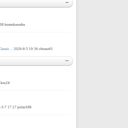
:08
homekawahu
ssic ...
2026-8-5 19:36
chtsao61
9
kru24
-3-7 17:27
polar168