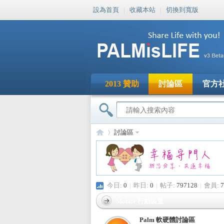
設為首頁
|
收藏本站
|
切換到寬版
2013 贊助
討論區
官方
討論區
PA
»
今日:
0
|
昨日:
0
|
帖子:
797128
|
會員:
7
Mobile 行動裝置
Palm 軟硬體討論區