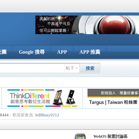
社團
Google 搜尋
APP
APP 推薦
帖子
搜索
8444
|
歡迎新會員:
JeBBnny0212
WebOS 裝置討論區