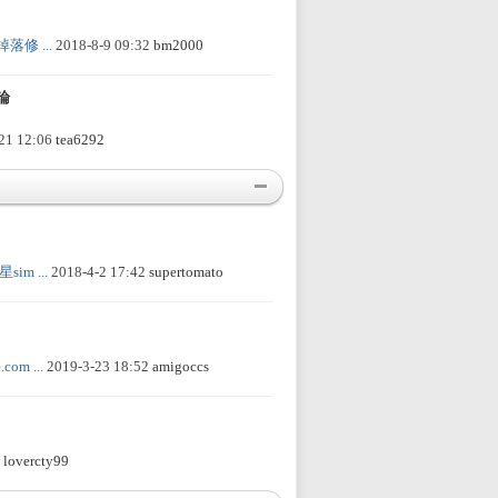
鐵掉落修 ...
2018-8-9 09:32
bm2000
論
21 12:06
tea6292
sim ...
2018-4-2 17:42
supertomato
com ...
2019-3-23 18:52
amigoccs
3
lovercty99