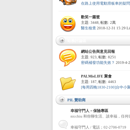
在路上使用電動滑板車的疑問 .
歡笑一籮筐
主題: 3448
,
帖數:
2萬
醫生檢查
2018-12-31 15:29
Li
站務討論區
區
網站公告與意見回報
主題: 923
,
帖數: 8251
密碼補發功能失效？
2019-4-
PALMisLIFE 聚會
主題: 187
,
帖數: 4463
[每周四晚1830-2100]台中小聚的
PIL 贊助商
幸福守門人－保險專區
nicchiu 和你聊生活、談幸福
幸福守門人 / 電話；02-2706-0719