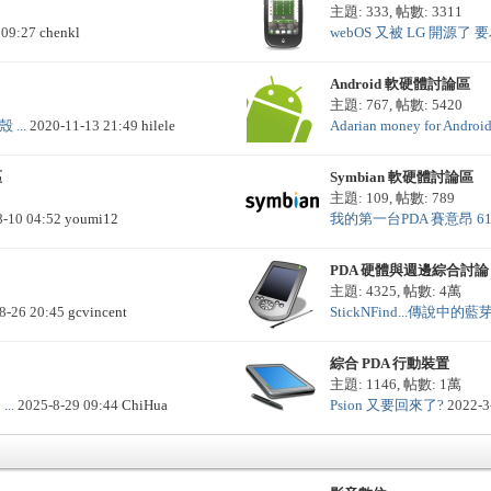
主題: 333
,
帖數: 3311
 09:27
chenkl
webOS 又被 LG 開源了 要為
Android 軟硬體討論區
主題: 767
,
帖數: 5420
 ...
2020-11-13 21:49
hilele
Adarian money for Androi
區
Symbian 軟硬體討論區
主題: 109
,
帖數: 789
8-10 04:52
youmi12
我的第一台PDA 賽意昂 618C
PDA 硬體與週邊綜合討論
主題: 4325
,
帖數:
4萬
8-26 20:45
gcvincent
StickNFind...傳說中的藍芽
綜合 PDA 行動裝置
主題: 1146
,
帖數:
1萬
...
2025-8-29 09:44
ChiHua
Psion 又要回來了?
2022-3