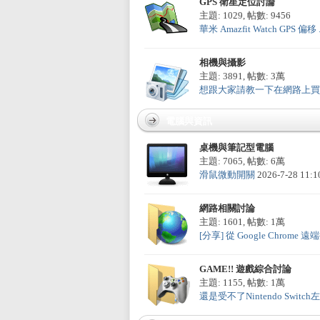
GPS 衛星定位討論
主題: 1029
,
帖數: 9456
華米 Amazfit Watch GPS 偏移 .
sL
相機與攝影
主題: 3891
,
帖數:
3萬
想跟大家請教一下在網路上買相機
電腦與資訊
桌機與筆記型電腦
主題: 7065
,
帖數:
6萬
滑鼠微動開關
2026-7-28 11:
IF
網路相關討論
主題: 1601
,
帖數:
1萬
[分享] 從 Google Chrome 遠端操
GAME!! 遊戲綜合討論
主題: 1155
,
帖數:
1萬
還是受不了Nintendo Switch左手