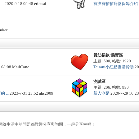
..
2020-9-18 09:48
erictsai
有沒有貓貓寵物保姆介紹？ .
nker
贊助捐款/義賣區
主題: 500
,
帖數: 1920
2 08:08
MailCone
Taisani小紅點團購贊助
20
測試區
主題: 206
,
帖數: 990
 ...
2023-7-31 23:52
ahs2009
新人測是
2020-7-29 16:2
，任何保險生活中的問題都歡迎分享與詢問，一起分享幸福！