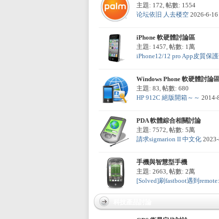
主題: 172
,
帖數: 1554
论坛依旧 人去楼空
2026-6-16
iPhone 軟硬體討論區
主題: 1457
,
帖數:
1萬
L
iPhone12/12 pro App皮質保護殼
Windows Phone 軟硬體討論
主題: 83
,
帖數: 680
HP 912C 絕版開箱～～
2014-
PDA 軟體綜合相關討論
主題: 7572
,
帖數:
5萬
請求sigmarion II 中文化
2023-
Mi
手機與智慧型手機
主題: 2663
,
帖數:
2萬
[Solved]刷fastboot遇到remote: 
科技產品討論