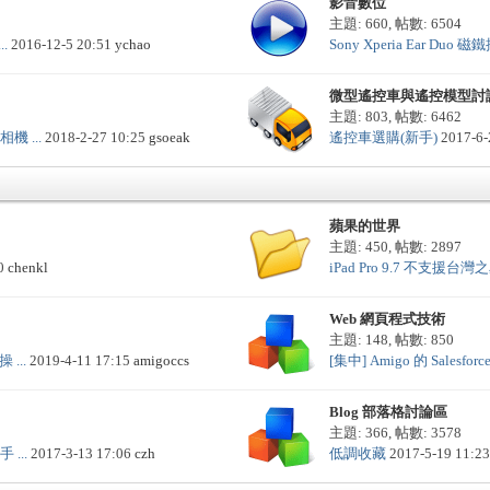
影音數位
主題: 660
,
帖數: 6504
..
2016-12-5 20:51
ychao
Sony Xperia Ear Duo 磁
微型遙控車與遙控模型討
主題: 803
,
帖數: 6462
 ...
2018-2-27 10:25
gsoeak
遙控車選購(新手)
2017-6-
蘋果的世界
主題: 450
,
帖數: 2897
10
chenkl
iPad Pro 9.7 不支援台灣之星
Web 網頁程式技術
主題: 148
,
帖數: 850
 ...
2019-4-11 17:15
amigoccs
[集中] Amigo 的 Salesforce.
Blog 部落格討論區
主題: 366
,
帖數: 3578
 ...
2017-3-13 17:06
czh
低調收藏
2017-5-19 11:2