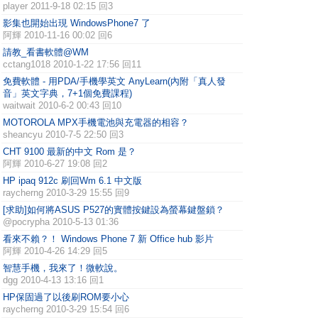
player
2011-9-18 02:15 回3
影集也開始出現 WindowsPhone7 了
阿輝
2010-11-16 00:02 回6
請教_看書軟體@WM
cctang1018
2010-1-22 17:56 回11
免費軟體 - 用PDA/手機學英文 AnyLearn(內附「真人發
音」英文字典，7+1個免費課程)
waitwait
2010-6-2 00:43 回10
MOTOROLA MPX手機電池與充電器的相容？
sheancyu
2010-7-5 22:50 回3
CHT 9100 最新的中文 Rom 是？
阿輝
2010-6-27 19:08 回2
HP ipaq 912c 刷回Wm 6.1 中文版
raycherng
2010-3-29 15:55 回9
[求助]如何將ASUS P527的實體按鍵設為螢幕鍵盤鎖？
@pocrypha
2010-5-13 01:36
看來不賴？！ Windows Phone 7 新 Office hub 影片
阿輝
2010-4-26 14:29 回5
智慧手機，我來了！微軟說。
dgg
2010-4-13 13:16 回1
HP保固過了以後刷ROM要小心
raycherng
2010-3-29 15:54 回6