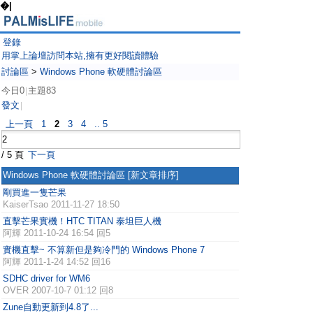
�|
登錄
用掌上論壇訪問本站,擁有更好閱讀體驗
討論區
>
Windows Phone 軟硬體討論區
今日0
主題83
|
發文
|
上一頁
1
2
3
4
.. 5
/ 5 頁
下一頁
Windows Phone 軟硬體討論區
[新文章排序]
剛買進一隻芒果
KaiserTsao
2011-11-27 18:50
直擊芒果實機！HTC TITAN 泰坦巨人機
阿輝
2011-10-24 16:54 回5
實機直擊~ 不算新但是夠冷門的 Windows Phone 7
阿輝
2011-1-24 14:52 回16
SDHC driver for WM6
OVER
2007-10-7 01:12 回8
Zune自動更新到4.8了...