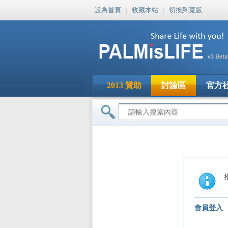
設為首頁
|
收藏本站
|
切換到寬版
2013 贊助
討論區
官方
會員登入