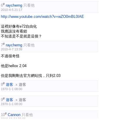
#
6
raycherng
只看他
2010-4-5 21:17
http://www.youtube.com/watch?v=wZO0mBL0IAE
這裡好像有e72自由化
我應該沒有看錯
不知道是不是就是這個？
#
7
raycherng
只看他
2010-4-7 13:39
不過很奇怪
他是hellox 2.04
但是我剛剛去官方網站找，只到2.03
#
8
遊客
.x
遊客
1970-1-1 08:00
#
9
遊客
.x
遊客
1970-1-1 08:00
#
10
Cannon
只看他
2010-12-24 23:39
我覺得去 cer.opda.cn 拿簽證好像比較快