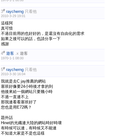
#
3
raycherng
只看他
2010-3-29 19:01
這樣阿
真可惜
不過目前用的也好好的，是還沒有自由化的需求
如果之後可以的話，也請分享一下
感謝
#
4
遊客
.x
遊客
1970-1-1 08:00
#
5
raycherng
只看他
2010-3-30 16:04
我就是去C jay推薦的網站
塞班好像要24小時後才拿的到
他後來給一個網站只要幾小時
不過一直連不上
那我連看看塞班好了
您也是用E72嗎？
題外話
Hinet的光纖連大陸的網站時好時壞
有時候可以連，有時候又不能連
不知道大家是不是也這樣