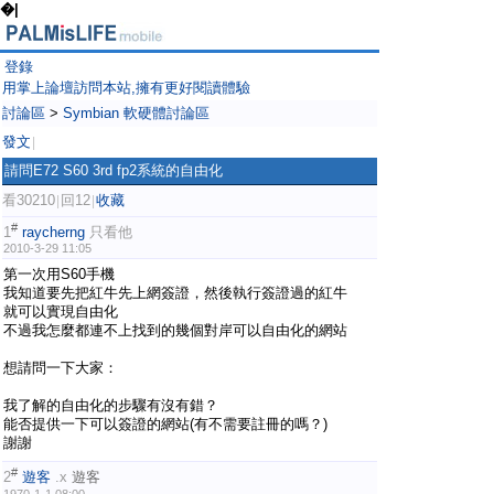
�|
登錄
用掌上論壇訪問本站,擁有更好閱讀體驗
討論區
>
Symbian 軟硬體討論區
發文
|
請問E72 S60 3rd fp2系統的自由化
看30210
回12
收藏
|
|
#
1
raycherng
只看他
2010-3-29 11:05
第一次用S60手機
我知道要先把紅牛先上網簽證，然後執行簽證過的紅牛
就可以實現自由化
不過我怎麼都連不上找到的幾個對岸可以自由化的網站
想請問一下大家：
我了解的自由化的步驟有沒有錯？
能否提供一下可以簽證的網站(有不需要註冊的嗎？)
謝謝
#
2
遊客
.x
遊客
1970-1-1 08:00