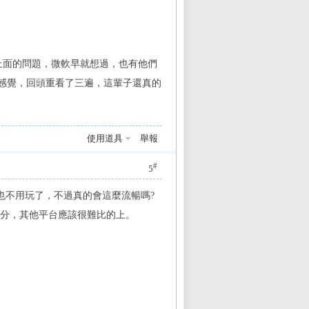
對我上面的問題，微軟早就想過，也有他們
感覺，回頭重看了三遍，這輩子還真的
使用道具
舉報
#
5
大概也不用玩了，不過真的會這麼流暢嗎?
 整合這一部分，其他平台應該很難比的上。