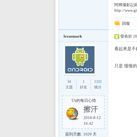
E
阿輝攝影記錄服
http://www.gi
回復
lexusmark
發表於 201
看起來是不
討
只是 慢慢的
34
1
1333
主題
好友
積分
TA的每日心情
擦汗
2016-8-12
16:42
論
簽到天數: 1029 天