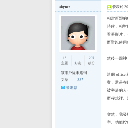
skynet
發表於 201
相當新穎的
時候，相對
看著影片，一
而難以使用的
15
1
295
然後一回神
主題
好友
積分
該用戶從未簽到
這個 offi
文章
387
案，還是在用
發消息
被旁邊的人
麼程式裡、
突然，我發
字、功能按