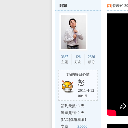
阿輝
發表於 201
L
3867
126
2636
主題
好友
積分
TA的每日心情
怒
Mi
2011-4-12
00:15
簽到天數: 3 天
連續簽到: 2 天
[LV.2]偶爾看看I
文章
35006