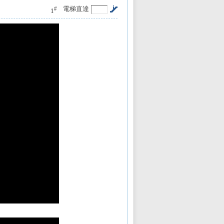
電梯直達
#
1