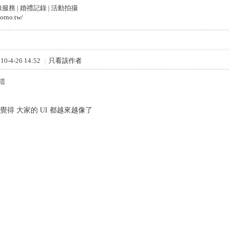
務 | 婚禮記錄 | 活動拍攝
orno.tw/
0-4-26 14:52
|
只看該作者
錯
覺得 大家的 UI 都越來越像了