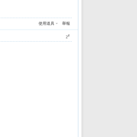
使用道具
舉報
#
2