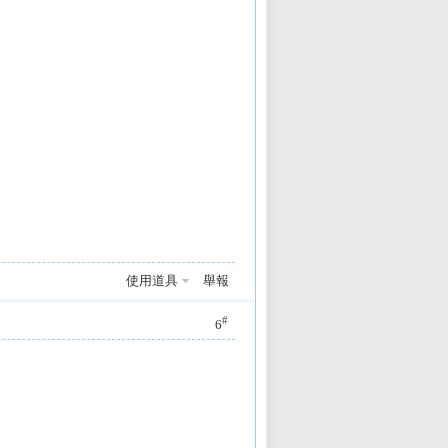
使用道具
舉報
#
6