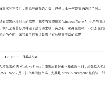
簡潔的重要性，開始理解簡約之美，但是... 似乎有點簡約過頭了啊...
看完這兩段影片的感覺，我沒有實際用過 Windows Phone 7，也許
，我只是看著影片神遊了幾分鐘之後，突然有一種身在叢林、不知所在的
簡約的介面，讓我看了四遍還是覺得有如墜五里霧的感覺）
0-4-28 00:18
|
只看該作者
才生出來的 Windows Phone 7 如果連看起來不賴都辦不到，那微軟
dows Phone 7 是主打企業商務市場，尤其是 office & sharepoint