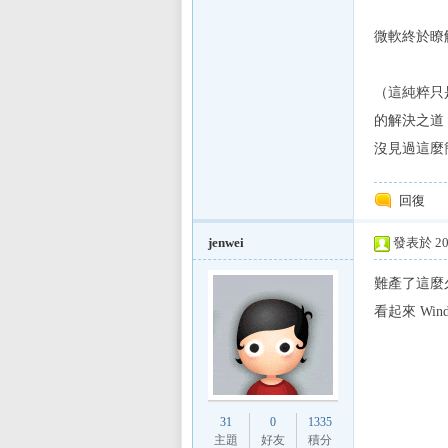
微軟終於瞭解
（這純粹只是
的解決之道
沒見過這麼
回復
jenwei
發表於 201
難產了這麼久
看起來 Win
31
0
1335
主題
好友
積分