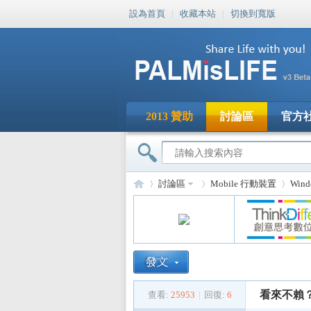
設為首頁
|
收藏本站
|
切換到寬版
2013 贊助
討論區
官方
討論區
Mobile 行動裝置
Win
PA
»
›
›
看來不賴？！ 
查看:
25953
|
回復:
6