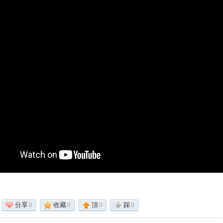
分享
0
收藏
0
頂
0
踩
0