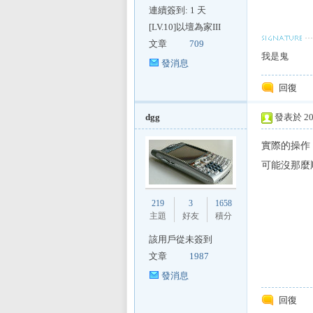
連續簽到: 1 天
[LV.10]以壇為家III
文章
709
我是鬼
發消息
回復
區
dgg
發表於 201
實際的操作
可能沒那麼
219
3
1658
主題
好友
積分
該用戶從未簽到
文章
1987
發消息
回復