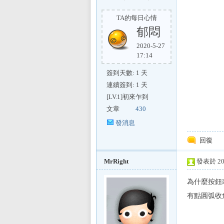
TA的每日心情
郁悶
2020-5-27
17:14
簽到天數: 1 天
連續簽到: 1 天
[LV.1]初來乍到
文章
430
發消息
回復
MrRight
發表於 201
為什麼按鈕
有點圓弧收