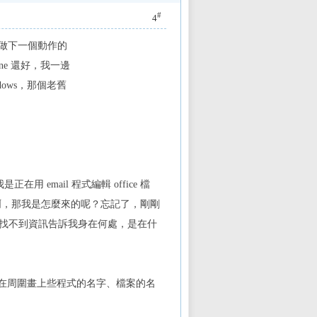
#
4
做下一個動作的
e 還好，我一邊
ows，那個老舊
用 email 程式編輯 office 檔
來了啊，那我是怎麼來的呢？忘記了，剛剛
我找不到資訊告訴我身在何處，是在什
在周圍畫上些程式的名字、檔案的名