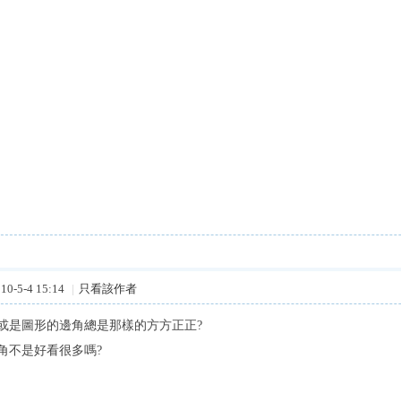
0-5-4 15:14
|
只看該作者
或是圖形的邊角總是那樣的方方正正?
角不是好看很多嗎?