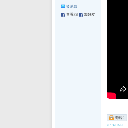
發消息
查看FB
加好友
sL
IF
淘帖
0