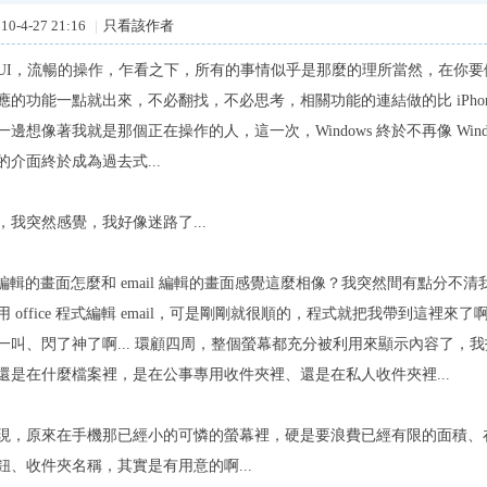
0-4-27 21:16
|
只看該作者
UI，流暢的操作，乍看之下，所有的事情似乎是那麼的理所當然，在你要
應的功能一點就出來，不必翻找，不必思考，相關功能的連結做的比 iPhon
邊想像著我就是那個正在操作的人，這一次，Windows 終於不再像 Wind
介面終於成為過去式...
，我突然感覺，我好像迷路了...
ce 編輯的畫面怎麼和 email 編輯的畫面感覺這麼相像？我突然間有點分不清我是正在
 office 程式編輯 email，可是剛剛就很順的，程式就把我帶到這裡
一叫、閃了神了啊... 環顧四周，整個螢幕都充分被利用來顯示內容了，
還是在什麼檔案裡，是在公事專用收件夾裡、還是在私人收件夾裡...
現，原來在手機那已經小的可憐的螢幕裡，硬是要浪費已經有限的面積、
鈕、收件夾名稱，其實是有用意的啊...